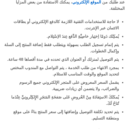
عند طلبك من
الموقع الإلكتروني
، يمكنك الاستفادة من بعض المزايا
المختلفة.
لا حاجة للاستخدامات التقنية اللازمة كالدفع الإلكتروني أو بطاقات
الائتمان عبر الإنترنت.
يُمكِنُك دَومًا اِختِيار خاصِيَّةِ الدَّفع عِندَ الاِسْتِلام.
يتم إتمام تسجيل الطلب بسهولة ويتطلب فقط إضافة المنتج إلى السلة
وإكمال الخطوات.
يتم التوصيل لمنزلك أو العنوان الذي تحدده في مدة أقصاها 48 ساعة.
بمجرد الانتهاء من طلب الخدمة ، يتم التواصل مع المندوب المختص
لتحديد الموقع والوقت المناسب للاستلام.
يشمل السعر المعروض على المتجر الإلكتروني جميع الرسوم
والضرائب، ولا يتضمن أي زيادات ضريبية.
يُمكنُكَ الاستِفادَةَ مِنْ العُروضِ عَلى صَفحَةِ المَتجَرِ الإِلكِتْرونِيِّ عِنْدَما
تُتاحُ لَكَ.
يتم تحديد تكلفة التوصيل وإضافتها إلى سعر المنتج بناءً على موقع
ومنطقة التسليم.