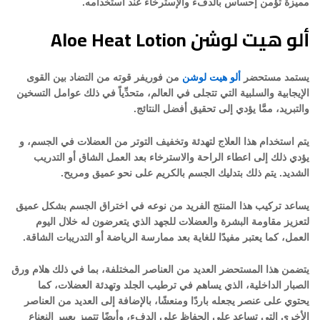
مميزة تؤمن إحساس بالدفء والإسترخاء عند استخدامه.
ألو هيت لوشن Aloe Heat Lotion
يستمد مستحضر
ألو هيت لوشن
من فوريفر قوته من التضاد بين القوى
الإيجابية والسلبية التي تتجلى في العالم، متحدِّياً في ذلك عوامل التسخين
والتبريد، ممَّا يؤدي إلى تحقيق أفضل النتائج.
يتم استخدام هذا العلاج لتهدئة وتخفيف التوتر من العضلات في الجسم، و
يؤدي ذلك إلى اعطاء الراحة والاسترخاء بعد العمل الشاق أو التدريب
الشديد. يتم ذلك بتدليك الجسم بالكريم على نحو عميق ومريح.
يساعد تركيب هذا المنتج الفريد من نوعه في اختراق الجسم بشكل عميق
لتعزيز مقاومة البشرة والعضلات للجهد الذي يتعرضون له خلال اليوم
العمل، كما يعتبر مفيدًا للغاية بعد ممارسة الرياضة أو التدريبات الشاقة.
يتضمن هذا المستحضر العديد من العناصر المختلفة، بما في ذلك هلام ورق
الصبار الداخلية، الذي يساهم في ترطيب الجلد وتهدئة العضلات، كما
يحتوي على عنصر يجعله باردًا ومنعشًا، بالإضافة إلى العديد من العناصر
الأخرى التي تساعد على الحفاظ على الدفء، وأيضًا تتميز بعبير النعناع