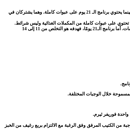
تحتوي البرنامج الذي يدوم لمدة 9 أيام على 9 عبوات من فوريفر فايبر، و18 حبة من فوريفر ثيرم، و54 كبسولة من فوريفر جارسينيا بلس، بينما يحتوي برنامج الـ 21 يوم على عبوات كاملة. وهما يشتركان في
يتم ضمان اختلاف النتيجة بين برنامج كلين 9 وبرنامج الـ21 يومًا في فقدان الوزن. في نهاية برنامج كلين 9، ستخسر ما بين 4 إلى 7 كيلوجرامات. أما برنامج الـ21 يومًا، فهدفه هو التخلص من 11 إلى 14
نامج.
لمسموحة خلال الوجبات المختلفة.
 وبعد 20 شرب 25 مل من ألوفيرا جل مع 200 مل من الماء، ويمكن اختيار وجبة من الكتيب المرفق وفق الرغبة مع الالتزام بربع رغيف من الخبز