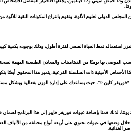
وجود أكثر من 200 مركب في ورقة الصبار المذهلة، بما في ذلك 20 معدن و18 حمض 
 المجلس الدولي لعلوم الألوة، وتقوم بانتزاع المكونات النقية للألوة م
يت ألترا هو تمامًا إضافة مثالية لبرنامج كلين 9 لمدة 21 يوم، يُعزز استعماله نمط الحياة الصحي لفت
ا الأحماض الأمينية ذات السلسلة الفرعية. يتميز هذا المخفوق أيضًا بنكهت
زن بفعالية وبشكل مستدام.
 خلال وضعها في عبوات تحتوي على أربعة أنواع مختلفة من الألياف الغذا
صر الغذائية.