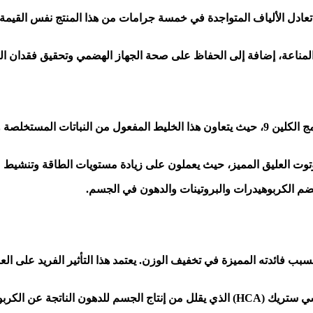
 تعادل الألياف المتواجدة في خمسة جرامات من هذا المنتج نفس القيمة
المناعة، إضافة إلى الحفاظ على صحة الجهاز الهضمي وتحقيق فقدان ال
يعد أحد العناصر الغذائية ذات الأهمية العالية المدرجة في مكونات برنامج الكلين 9، حيث يتعاون
 وتوت العليق المميز، حيث يعملون على زيادة مستويات الطاقة وتنشيط ع
هضم الكربوهيدرات والبروتينات والدهون في الجسم.
رسينيا بلس هو مكمل غذائي مبتكر تمت إضافته إلى برنامج كلين 9 بسبب فائدته المميزة في تخفيف الوزن. ي
عند تجفيف قشرة هذه الفاكهة واستخدامها، يتم إنتاج حمض الهيدروكسي ستريك (HCA) الذي يقلل