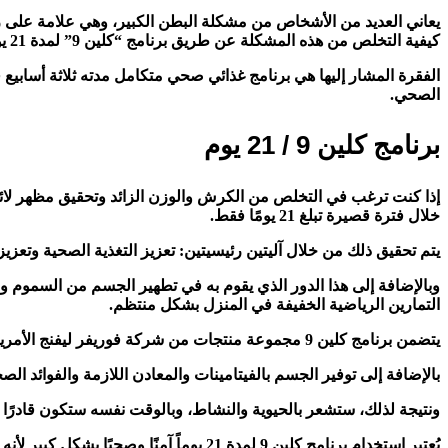
يعاني العديد من الأشخاص من مشكلة البطن الكبير، وهي علامة على زيا
كيفية التخلص من هذه المشكلة عن طريق برنامج “كلين 9” لمدة 21 يومًا.
الفقرة المشار إليها هي برنامج غذائي صحي متكامل مدته ثلاثة أسابيع
الصحي.
برنامج كلين 9 / 21 يوم
إذا كنت ترغب في التخلص من الكرش والوزن الزائد وتحقيق مظهر لائ
خلال فترة قصيرة تبلغ 21 يومًا فقط.
يتم تحقيق ذلك من خلال آليتين رئيسيتين: تعزيز التغذية الصحية وتعز
وبالإضافة إلى هذا الدور الذي يقوم به في تطهير الجسم من السموم وال
التمارين الرياضية الخفيفة في المنزل بشكل منتظم.
يتضمن برنامج كلين 9 مجموعة منتجات من شركة فوريفر ليفنج الأمريكية، وتتمتع هذه المنتجات بخصائص تغذوية صحية، وتعزز عملية الهضم بصورة مثالية.
بالإضافة إلى توفير الجسم بالفيتامينات والمعادن اللازمة والفوائد الصح
ونتيجة لذلك، ستشعر بالحيوية والنشاط، وبالوقت نفسه ستكون قادرًا 
يُعتبر استخدام برنامج كلين 9 لمدة 21 ي