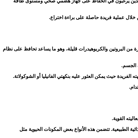
أميني و12 فيتامين، يجعلها الاختيار المفضل للأشخاص الذين يرغبون في الحفاظ على جهاز هضمي صحي ومستوى طاقة
ن خلال عملية فريدة حاصلة على براءة اختراع.
رة أطول، وذلك بوجوده بكمية كبيرة من البروتين والكربوهيدرات قليلة، وهو ما يساعد تحافظ على نظام
ه الفريدة حيث يمكن العثور عليه بنكهتي الفانيليا أو الشوكولاتة.
ئية الطبيعية. تتضمن هذه الأنواع بعض المكونات الحيوية مثل