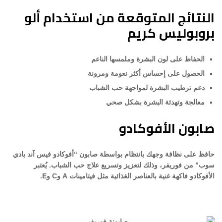
النتائج المتوقعة من استخدام ألو
بروبوليس كريم
الحفاظ على لون البشرة وملمسها الناعم
الحصول على إحساس أكثر نعومة ومرونة
دعم ترطيب البشرة لمواجهة حب الشباب
معالجة وتهدئة البشرة بشكل صحي
صابون الأفوكادو
حافظ على نظافة وجهك بانتظام بواسطة صابون “أفوكادو فيس آند بادي
سوب” من فوريفر، وذلك لتعزيز وتسريع علاج حب الشباب. يُعتبر
الأفوكادو فاكهة غنية بالعناصر الغذائية مثل فيتامينات A وC وE.