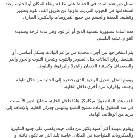
تتمثل دور هذه المادة في الحفاظ على نظافة ونقاء المكان أو الخلية، وعند
استخدامها في الحبوب التي يتم تناولها عن طريق الفم، تقوم بتطهير
وتنظيف المعدة والجسم من جميع الفيروسات والبكتيريا الضارة.
هذه المادة مشهورة بتسمية الدنج أو الراتنج، وهي مادة لزجة وشديدة
القوام، تشبه البلسم.
يتم استخراجها من أجزاء محددة من براعم النباتات بشكل أساسي، أو
بتنشيط روائح النباتات مثل الصنوبر والتنوب وشجرة التنوب والحور والدر
والصفصاف وكستناء الحصان والبتولا والبرقوق والبلوط.
ويقوم النحل بتعديل الرحيق الذي يحضره إلى الخلية من خلال تناوله
وجمعه وإفرازه مرة أخرى داخل الخلية.
تلعب هذه المادة دورًا ميكانيكيًا هامًا داخل الخلية، مشابهًا لدور الأسمنت
في سد الشقوق وإعادة تصليح الشمع وتلبيس جدران الخلية، بالإضافة إلى
مزيد من الوظائف الهامة.
ويقوم بمهمة أكثر أهمية بكثير من ذلك، حيث يقضي على جميع البكتيريا
والميكروبات المتواجدة في المكان، خاصة تلك التي قد تكون قاتلة أو