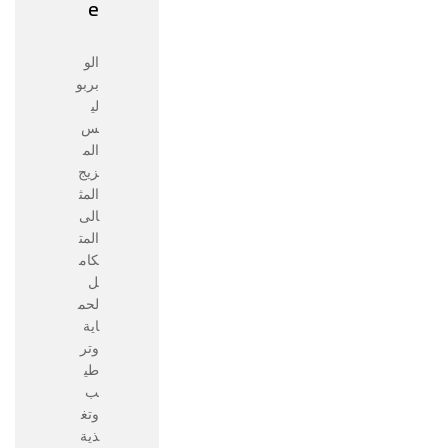
e
الو
بربو
لي
س
الم
زيج
المث
الى
المت
كام
ل
لحم
اية
وتر
طي
ب
وتغ
ذية