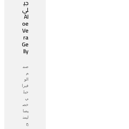
جي
لي
Al
oe
Ve
ra
Ge
lly
صم
م
الو
فيرا
جيل
ي
خص
يصا
ليمن
ح