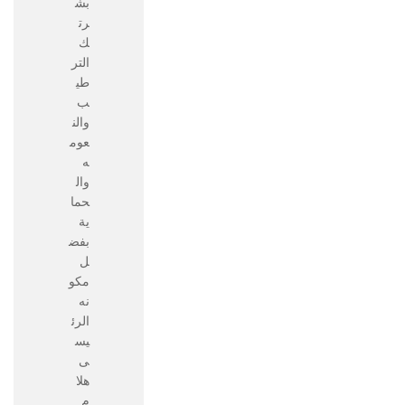
بش
رت
ك
التر
طي
ب
والن
عوم
ه
وال
حما
ية
بفض
ل
مكو
نه
الرئ
يس
ى
هلا
م