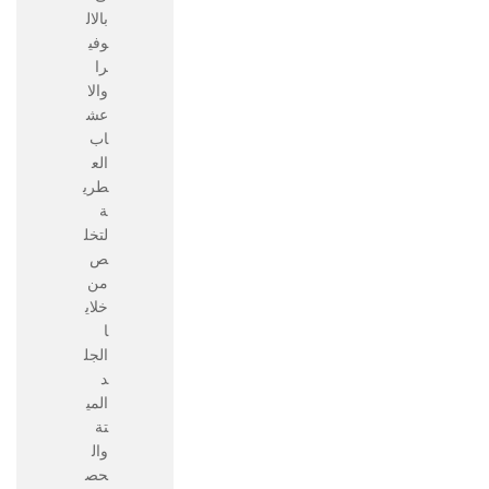
بالال
وفي
را
والا
عش
اب
الع
طري
ة
لتخل
ص
من
خلاي
ا
الجل
د
المي
تة
وال
حص