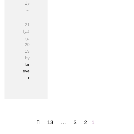
ول
…
21
فبرا
ير،
20
19
by
for
eve
r
13
…
3
2
1