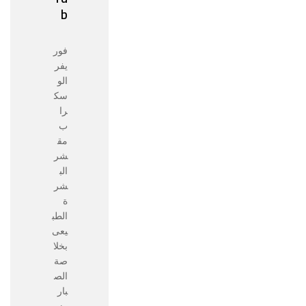
b
فور
يفر
الو
سك
را
ب
مق
شر
الب
شر
ة
الطب
يعى
بخلا
صة
الص
بار
وزي