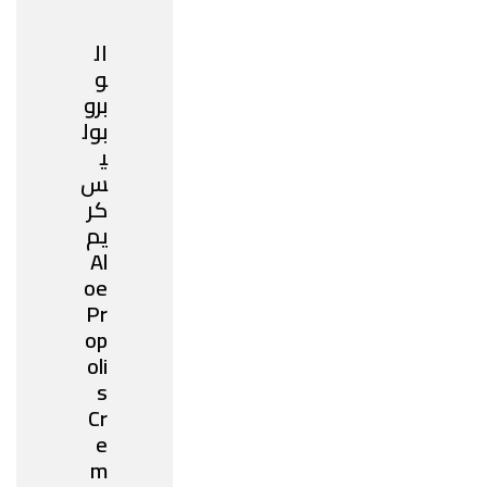
ال
و
برو
بول
ي
س
كر
يم
Al
oe
Pr
op
oli
s
Cr
e
m