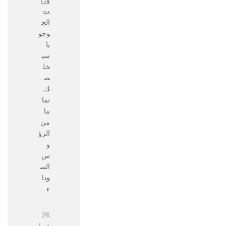
ت
الج
وجو
با
سي
خل
ص
ك
تما
ما
من
الرؤ
و
س
الس
ودا
ء…
26
فبرا