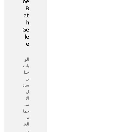
oe
B
at
h
Ge
le
e
الو
باث
جيل
ى
سائ
ل
الا
ست
حما
م
الغن
ى