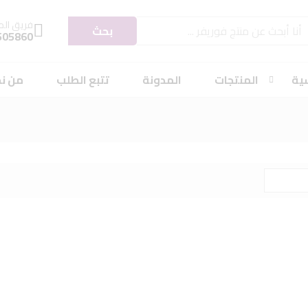
فريق الم
بحث
505860
سية
المنتجات
المدونة
تتبع الطلب
من ن