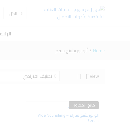
الكل
الرئي
Home
/
ألو نوريشينج سيرم
View
تصنيف افتراضي
خارج المخزون
أضف
الو نوريشنج سيرام – Aloe Nourishing
Serum
إلى