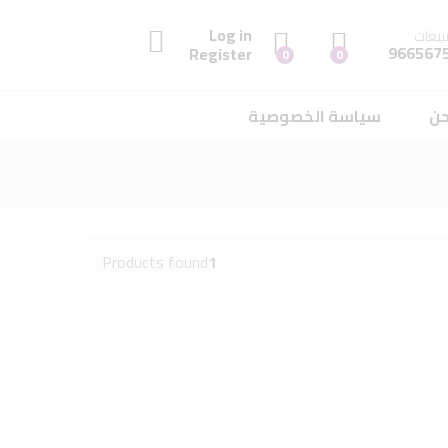
Log in
بيعات
966567
Register
0
0
حن
سياسة الخصوصية
Products found
1