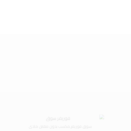
رغبات
ى
سوق فوريفر,مكسب بدون مقابل مادى