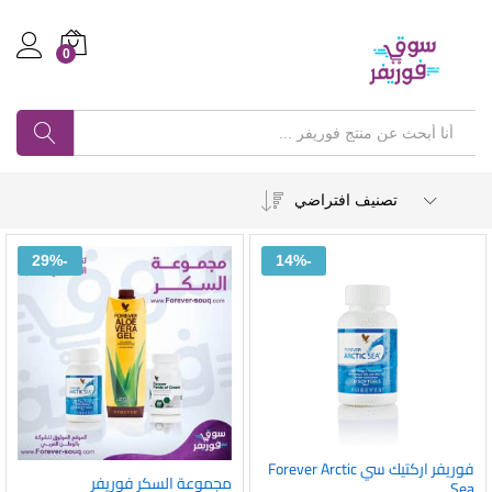
0
Log in
بحث
تصنيف افتراضي
29%
-
14%
-
فوريفر اركتيك سي Forever Arctic
أضف
مجموعة السكر فوريفر
Sea
أضف