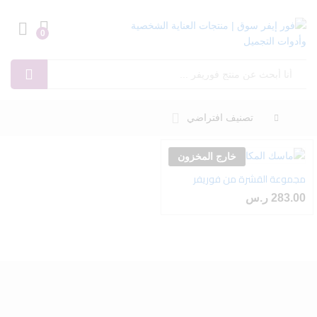
0
Log in
بحث
تصنيف افتراضي
خارج المخزون
مجموعة القشرة من فوريفر
أضف
283.00
ر.س
إلى
رغبات
ى