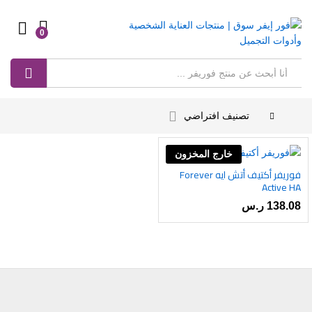
0
Log in
بحث
تصنيف افتراضي
خارج المخزون
فوريفر أكتيف أتش ايه Forever
أضف
Active HA
إلى
138.08
ر.س
رغبات
ى