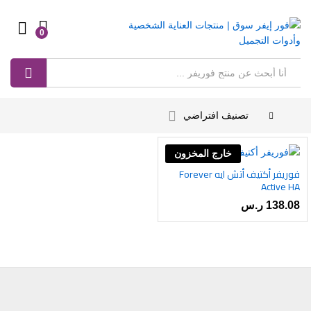
0
Log in
بحث
تصنيف افتراضي
خارج المخزون
فوريفر أكتيف أتش ايه Forever
أضف
Active HA
إلى
138.08
ر.س
رغبات
ى