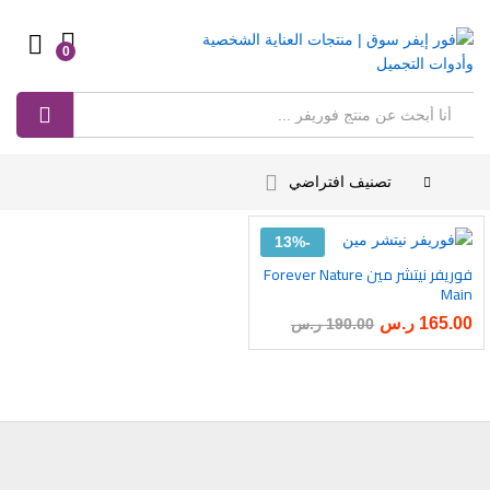
0
Log in
بحث
تصنيف افتراضي
13%
-
فوريفر نيتشر مين Forever Nature
أضف
Main
إلى
165.00
ر.س
190.00
ر.س
رغبات
ى