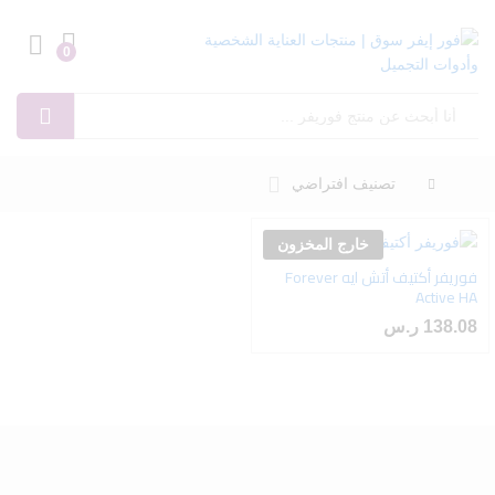
0
Log in
بحث
تصنيف افتراضي
خارج المخزون
فوريفر أكتيف أتش ايه Forever
أضف
Active HA
إلى
138.08
ر.س
رغبات
ى