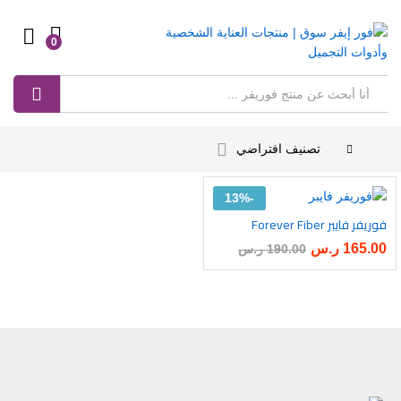
0
Log in
بحث
تصنيف افتراضي
13%
-
فوريفر فايبر Forever Fiber
أضف
165.00
ر.س
190.00
ر.س
إلى
رغبات
ى