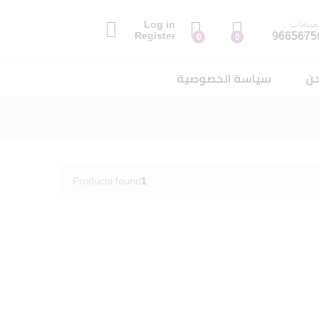
مبيعات
Log in
9665675
Register
0
0
حن
سياسة الخصوصية
Products found
1