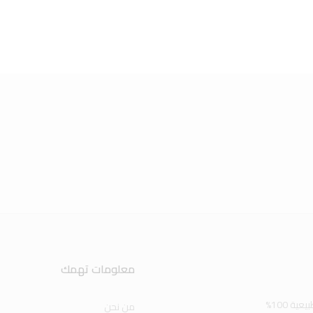
معلومات تهمك
سوق فوريفر اول سوق علي الانترنت لتسويق المنتجات الطبيعية 100%
من نحن