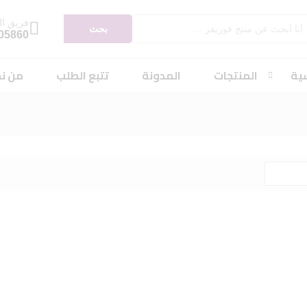
فريق ال
بحث
05860
سية
المنتجات
المدونة
تتبع الطلب
من ن