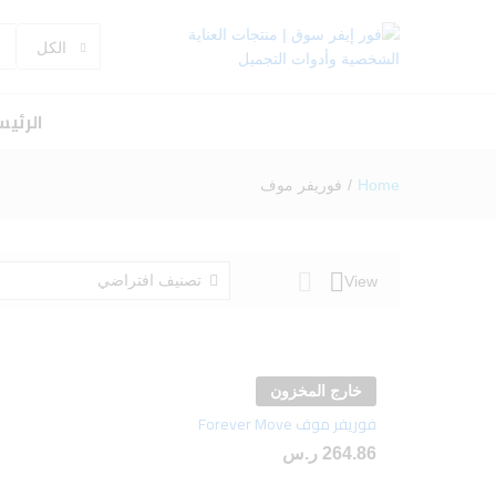
الكل
الرئي
Home
/
فوريفر موف
تصنيف افتراضي
View
خارج المخزون
فوريفر موف Forever Move
أضف
264.86
264.86
ر.س
ر.س
إلى