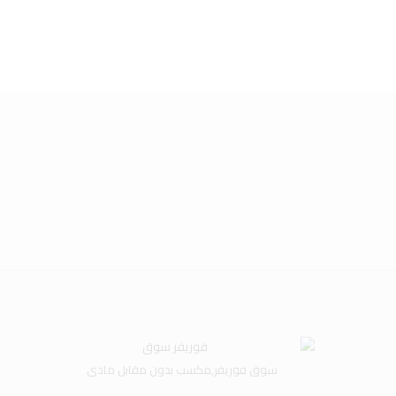
رغبات
ى
سوق فوريفر,مكسب بدون مقابل مادى