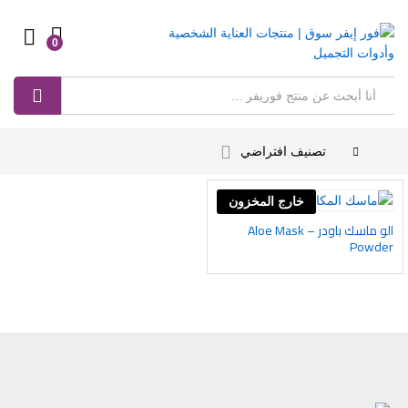
0
Log in
بحث
تصنيف افتراضي
خارج المخزون
الو ماسك باودر – Aloe Mask
أضف
Powder
إلى
رغبات
ى