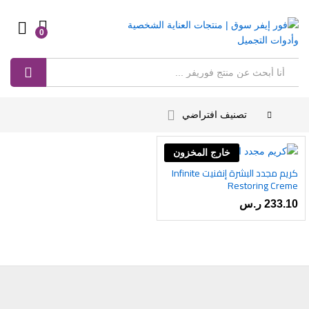
0
Log in
بحث
تصنيف افتراضي
خارج المخزون
كريم مجدد البشرة إنفنيت Infinite
أضف
Restoring Creme
إلى
233.10
ر.س
رغبات
ى