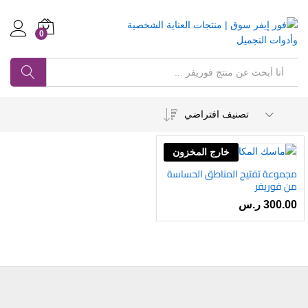
0
Log in
بحث
تصنيف افتراضي
خارج المخزون
مجموعة تفتيح المناطق الحساسة
أضف
من فوريفر
إلى
300.00
ر.س
رغبات
ى