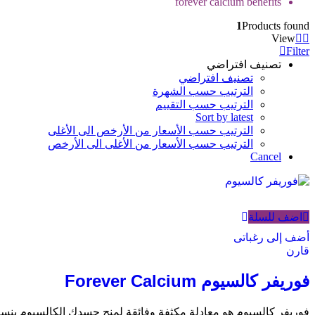
forever calcium benefits
1
Products found
View
Filter
تصنيف افتراضي
تصنيف افتراضي
الترتيب حسب الشهرة
الترتيب حسب التقييم
Sort by latest
الترتيب حسب الأسعار من الأرخص الى الأغلى
الترتيب حسب الأسعار من الأغلى الى الأرخص
Cancel
اضف للسلة
أضف إلى رغباتى
قارن
فوريفر كالسيوم Forever Calcium
فوريفر كالسيوم هو معادلة مكثفة وفائقة لمنح جسدك الكالسيوم بنسبة 100% للحفاظ على الهيكل العظمى والاسنان وايضا صحه الجهاز ال