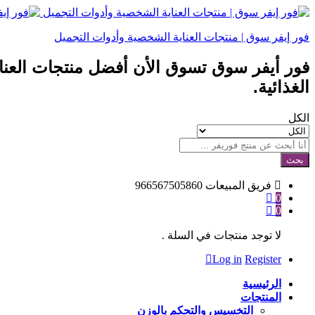
فور إيفر سوق | منتجات العناية الشخصية وأدوات التجميل
فور أيفر سوق تسوق الأن أفضل منتجات العن
الغذائية.
الكل
بحث
فريق المبيعات
966567505860
0
0
لا توجد منتجات في السلة .
Log in
Register
الرئيسية
المنتجات
التخسيس والتحكم بالوزن