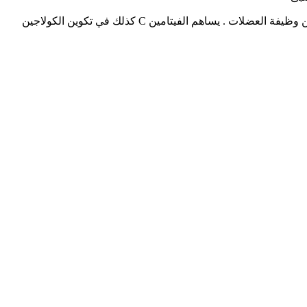
يحتوي فوريفر كالسيوم على الكالسيوم والمغنيسيوم وفيتامين D التي تساهم في الحفاظ على بنية عضلية قوية. يساعد أيضا على الحفاظ عن وظيفة العضلات . يساهم الفيتامين C كذلك في تكوين الكولاجين