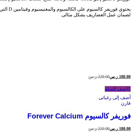
لضمان عمل الغضاريف بشكل مثالى
180.00
ر.س
220.00
ر.س
اضف للسلة
أضف إلى رغباتى
قارن
فوريفر كالسيوم Forever Calcium
180.00
ر.س
220.00
ر.س