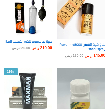
جهاز هاندسوم لتكبير القضيب للرجال
أضف
بخاخ قوة القرش 48000 – Power
أضف
210.00
ر.س
shark spray
350.00
ر.س
إلى
إلى
145.00
ر.س
180.00
ر.س
رغبات
رغبات
ى
ى
19%
-