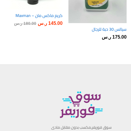
كريم ماكس مان – Maxman
أضف
145.00
ر.س
180.00
ر.س
إلى
سيالس 30 حبة للرجال
أضف
رغبات
175.00
ر.س
إلى
ى
رغبات
ى
سوق فوريفر,مكسب بدون مقابل مادى