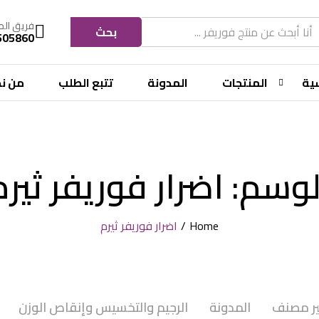
فريق الم
بحث
505860
سية
المنتجات
المدونة
تتبع الطلب
من ن
لوسم:
اضرار فوريفر ثيرم
Home
/
اضرار فوريفر ثيرم
ر مصنف
المدونة
الرجيم والتخسيس وإنقاص الوزن