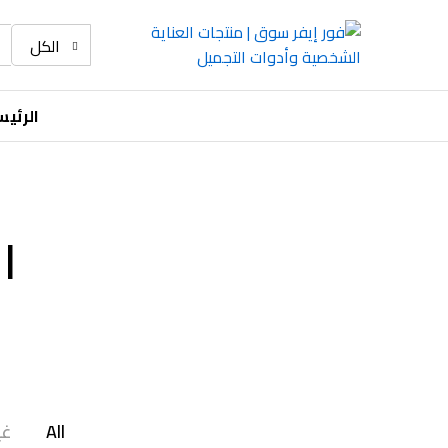
الكل
الرئي
ا
All
غي