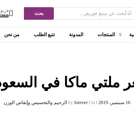
فريق 
بحث
5860
ية
المنتجات
المدونة
تتبع الطلب
من نحن
 ملتي ماكا في السعود
16 سبتمبر، 2019
/
by
in
/
forever
الرجيم والتخسيس وإنقاص الوزن