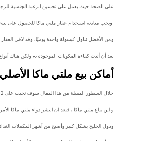
على الصحة حيث يعمل على تحسين الرغبة الجنسية للرجال 
ويجب متابعة استخدام عقار ملتي ماكا للحصول على نتيج
ومن الأفضل تناول كبسولة واحدة يوميًا، وقد لاقى العقار
بعد أن أثبت كفاءة المكونات الموجودة به ولكن هناك أنو
أماكن بيع ملتي ماكا الأصلي
خلال السطور المقبلة من هذا المقال سوف نجيب على 2 من الأسئلة الهامة للغاية وهي حبوب ملتي ماكا كم سعرها ،
و اين يباع ملتي ماكا ، فبعد ان انتشر دواء ملتي ماكا الأ
ودول الخليج بشكل كبير وأصبح من أشهر المكملات الغذائي