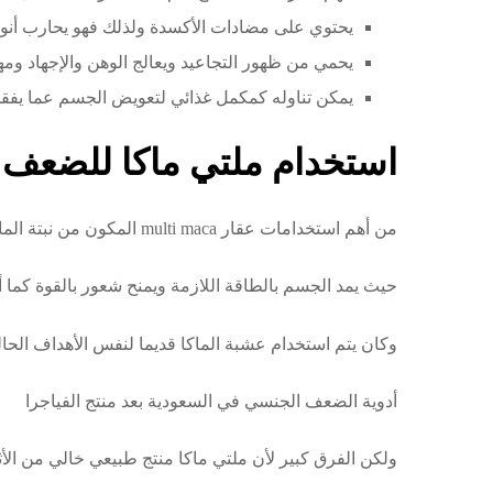
يحتوي على مضادات الأكسدة ولذلك فهو يحارب أنو
يحمي من ظهور التجاعيد ويعالج الوهن والإجهاد وم
يمكن تناوله كمكمل غذائي لتعويض الجسم عما يفقد
استخدام ملتي ماكا للضعف
من أهم استخدامات عقار multi maca المكون من نبتة الماكا هو علاج الضعف الجنسي
حيث يمد الجسم بالطاقة اللازمة ويمنح شعور بالقوة كما أ
وكان يتم استخدام عشبة الماكا قديما لنفس الأهداف الحالي
أدوية الضعف الجنسي في السعودية بعد منتج الفياجرا
ولكن الفرق كبير لأن ملتي ماكا منتج طبيعي خالي من الأثا