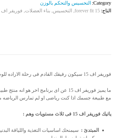
إلى
Category:
التخسيس والتحكم بالوزن
رغبات
التاج:
forever fit 15
,
التخسيس
,
بناء العضلات
,
فوريفر اف 15
ى
فوريفر اف 15 سيكون رفيقك القادم فى رحلة الاراده للوصول لوزن مثالى و لياقه بدنية عالية.
مع طبيعة جسمك اذا كنت رياضى او لم تمارس الرياضه م
ياتيك فوريفر اف 15 فى ثلاث مستويات وهم :
المبتدئ :
سيمنحك اساسيات التغذية واللياقة البد
يمكن ان تمارسها بالمنزل.