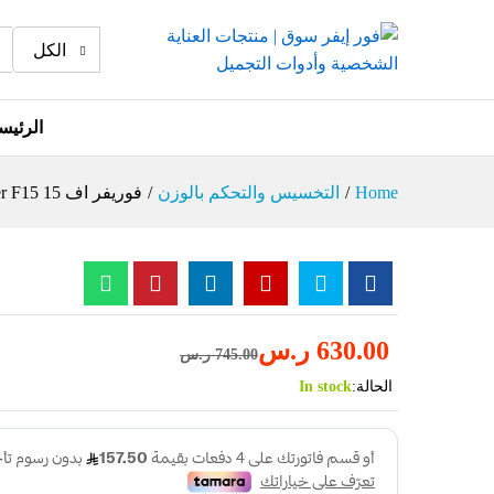
الكل
الرئيس
Home
/
التخسيس والتحكم بالوزن
/
فوريفر اف 15 Forever F15
630.00
ر.س
745.00
ر.س
الحالة:
In stock