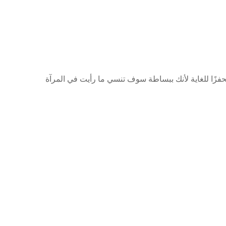
ا أنصحك دائمًا بالتقاط صورة سريعة قبل البدء و بعد 15 يومًا , سيكون ذلك محفزًا للغاية لأنك ببساطة سوف تنسي ما رأيت في المرآة