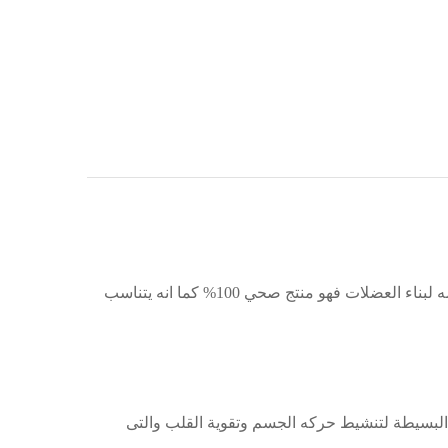
ما يميز فوريفر اف 15 عن اى برنامج اخر هو انه منتج طبيعى بدون اى مواد كيميائيه عكس الكثير من المنتجات الاخرى المستخدمه لبناء العضلات فهو منتج صحي 100% كما انه يتناسب
البسيطة لتنشيط حركه الجسم وتقوية القلب والتى