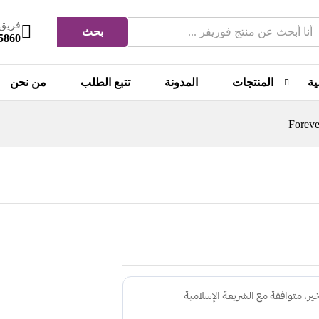
فريق 
بحث
5860
ية
المنتجات
المدونة
تتبع الطلب
من نحن
-