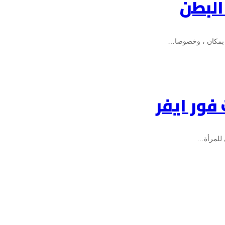
البطن
ة بمكان ، وخصوصا…
ور ايفر
 للمرأة…