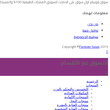
سوق فوريفر اول سوق علي الانترنت لتسويق المنتجات الطبيعية 100% والمستخلصة من الصبار والعسل والاعشاب الطبيعية
معلومات تهمك
من نحن
تواصل معنا
سياسة الخصوصية
Copyright ©
Forever Souq
2019
التسوق عبر الأقسام
الرئيسية
المنتجات
التخسيس والتحكم بالوزن
المكملات الغذائية
المنتجات الالمانية
منتجات النحل
منتجات العناية بالبشرة
منتجات العناية الشخصية