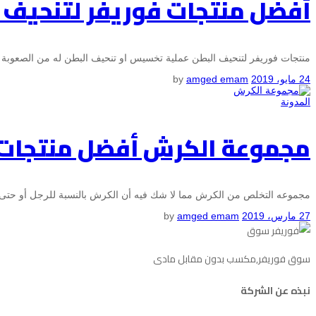
أفضل منتجات فوريفر لتنحيف 
منتجات فوريفر لتنحيف البطن عملية تخسيس او تنحيف البطن له من الصعوب
24 مايو، 2019
by
amged emam
المدونة
مجموعة الكرش أفضل منتجات ف
مجموعه التخلص من الكرش مما لا شك فيه أن الكرش بالنسبة للرجل أو حتى
27 مارس، 2019
by
amged emam
سوق فوريفر,مكسب بدون مقابل مادى
نبذه عن الشركة