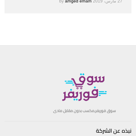
27 مارس، 2019
by
amged emam
سوق فوريفر,مكسب بدون مقابل مادى
نبذه عن الشركة