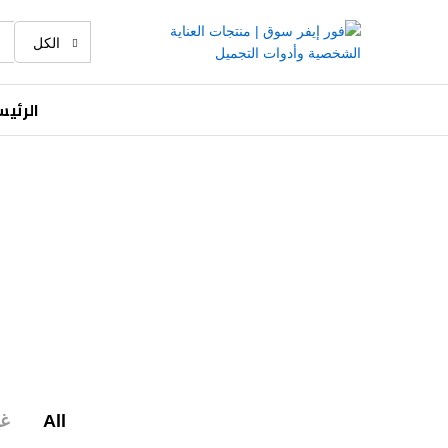
الكل
الرئي
All
غ