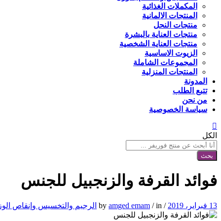
المكملات الغذائية
المنتجات الالمانية
منتجات النحل
منتجات العناية بالبشرة
منتجات العناية الشخصية
الزيوت الاساسية
المجموعات الشاملة
المنتجات المنزلية
المدونة
تتبع الطلب
من نحن
سياسة الخصوصية
الكل
بحث
فوائد القرفة والزنجبيل للجنس
13 فبراير، 2019
/
by
in
/
amged emam
الرجيم والتخسيس وإنقاص الو