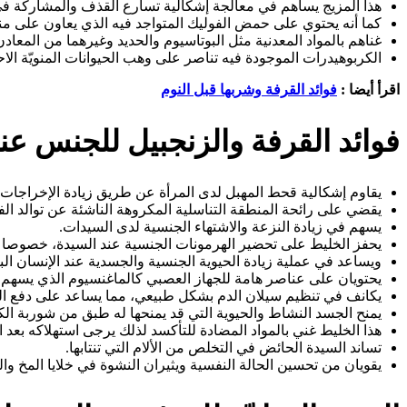
هذا المزيج يساهم في معالجة إشكالية تسارع القذف والمشاركة في 
كما أنه يحتوي على حمض الفوليك المتواجد فيه الذي يعاون على منع 
غناهم بالمواد المعدنية مثل البوتاسيوم والحديد وغيرهما من المعادن
الكربوهيدرات الموجودة فيه تناصر على وهب الحيوانات المنويّة ال
اقرأ أيضا :
فوائد القرفة وشربها قبل النوم
فوائد القرفة والزنجبيل للجنس عند
يقاوم إشكالية قحط المهبل لدى المرأة عن طريق زيادة الإخراجات ال
يقضي على رائحة المنطقة التناسلية المكروهة الناشئة عن توالد ال
يسهم في زيادة النزعة والاشتهاء الجنسية لدى السيدات.
يحفز الخليط على تحضير الهرمونات الجنسية عند السيدة، خصوصا هر
ويساعد في عملية زيادة الحيوية الجنسية والجسدية عند الإنسان البا
يحتويان على عناصر هامة للجهاز العصبي كالماغنسيوم الذي يسهم في
يكانف في تنظيم سيلان الدم بشكل طبيعي، مما يساعد على دفع الدم
يمنح الجسد النشاط والحيوية التي قد يمنحها له طبق من شوربة ال
هذا الخليط غني بالمواد المضادة للتأكسد لذلك يرجى استهلاكه بعد ا
تساند السيدة الحائض في التخلص من الألام التي تنتابها.
يقويان من تحسين الحالة النفسية ويثيران النشوة في خلايا المخ والذ