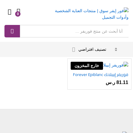
0
Log in
بحث
تصنيف افتراضي
خارج المخزون
فوريفر إبيبلانك Forever Epiblanc
أضف
81.11
ر.س
إلى
رغبات
ى