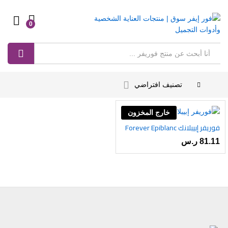
0
Log in
بحث
تصنيف افتراضي
خارج المخزون
فوريفر إبيبلانك Forever Epiblanc
أضف
81.11
ر.س
إلى
رغبات
ى