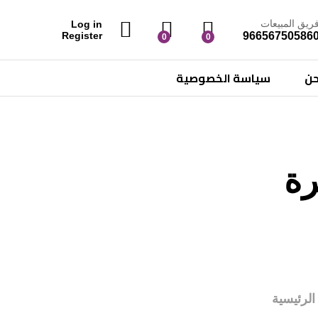
ريق المبيعات
Log in
96656750586
Register
0
0
حن
سياسة الخصوصية
رة
الرئيسية