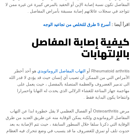
المفاصل تكون نسبة إصابة الإبن أو الحفيد بالمرض كبيرة عن غيره ممن لا
تتواجد في سجلات عائلاتهم إصابة مسبقة بأمراض المفاصل .
اقرأ أيضا :
أسرع 5 طرق للتخلص من تجاعيد الوجه
كيفية إصابة المفاصل
بالإلتهابات
Rheumatoid arthritis أو
التهاب المفاصل الروماتويدي
هو أحد أخطر
الأمراض التي من الممكن أن تصيب أي إنسان حيث قد يؤدي لا قدر الله
الى تدمير الغضروف والعظمة المتصلة بالمفصل ، حيث يعمل على
مهاجمة جهاز المناعة للغشاء الزلالي الذي يحدث له التهابا واحمرارا
وانتفاخا يكون البداية فقط .
مرض Osteoarthritis أو الفصال العظمي لا يقل خطورة ابدا عن التهاب
المفاصل الروماتويدي ولكنه يمكن الوقاية منه عن طريق العديد من طرق
الوقاية التي ذكرنا سلفا خلال السطور السابقة ، حيث تتم الإصابة به بعد
حدوث تلف أو تمزق للغضروف ما قد يتسبب في وضع تتحرك فيه العظام