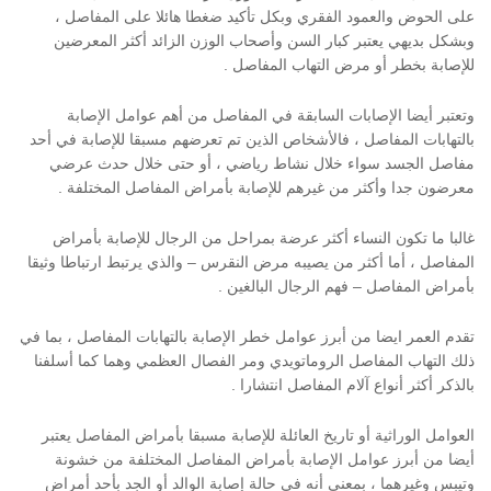
على الحوض والعمود الفقري وبكل تأكيد ضغطا هائلا على المفاصل ،
وبشكل بديهي يعتبر كبار السن وأصحاب الوزن الزائد أكثر المعرضين
للإصابة بخطر أو مرض التهاب المفاصل .
وتعتبر أيضا الإصابات السابقة في المفاصل من أهم عوامل الإصابة
بالتهابات المفاصل ، فالأشخاص الذين تم تعرضهم مسبقا للإصابة في أحد
مفاصل الجسد سواء خلال نشاط رياضي ، أو حتى خلال حدث عرضي
معرضون جدا وأكثر من غيرهم للإصابة بأمراض المفاصل المختلفة .
غالبا ما تكون النساء أكثر عرضة بمراحل من الرجال للإصابة بأمراض
المفاصل ، أما أكثر من يصيبه مرض النقرس – والذي يرتبط ارتباطا وثيقا
بأمراض المفاصل – فهم الرجال البالغين .
تقدم العمر ايضا من أبرز عوامل خطر الإصابة بالتهابات المفاصل ، بما في
ذلك التهاب المفاصل الروماتويدي ومر الفصال العظمي وهما كما أسلفنا
بالذكر أكثر أنواع آلام المفاصل انتشارا .
العوامل الوراثية أو تاريخ العائلة للإصابة مسبقا بأمراض المفاصل يعتبر
أيضا من أبرز عوامل الإصابة بأمراض المفاصل المختلفة من خشونة
وتيبس وغيرهما ، بمعنى أنه في حالة إصابة الوالد أو الجد بأحد أمراض