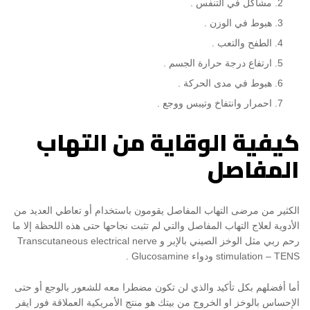
مشاكل في التنفس .
هبوط في الوزن .
الطفح والتعب .
ارتفاع درجة حرارة الجسم .
هبوط في مدى الحركة .
احمرار وانتفاخ وتيبس ووجع .
كيفية الوقاية من التهاب
المفاصل
الكثير من مرضى التهاب المفاصل يقومون باستخدام أو تعاطي العديد من
الأدوية لعلاج التهاب المفاصل والتي لم تثبت نجاحها حتى هذه اللحظة إلا ما
رحم ربي مثل الوخز الصيني بالإبر و Transcutaneous electrical nerve
stimulation – TENS ودواء Glucosamine .
أما أفضلهم بكل تأكيد والذي لن تكون مضطرا معه للشعور بالوجع أو حتى
الإحساس بالوخز او الخروج من بيتك هو منتج الأمريكية العملاقة فور ايفر