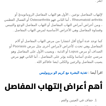
ايفر .
لإلتهاب المفاصل نوعين ، الأول هو التهاب المفاصل الروماتويديّ أو
Rheumatoid arthritis ، أما الثاني فهو Osteoarthritis أو الفصال العظمي
، ومن أعراض أمراض التهاب المفاصل أو التهاب المفاصل الوجع والتيبس
وقساوة المفاصل وهي الأعراض الأساسية لمرض التهاب المفاصل .
كما توجد عدة أنواع أقل انتشارا من مرض التهاب المفاصل أو آلام
المفاصل وهي تحدث كأعراض لأمراض أخرى مثل مرض Psoriasis أو
الصداف أو مرض Lupus أو الذئبة ، ويصيب الأول على المفاصل وهو
مرضي جلدي أساسا ولكنه يؤثر على المفاصل ، أما الثاني فهو مرض
يصيب المفاصل والرئتين والكلى ايضا عافاكم الله .
اقرأ أيضا :
تغذية البشرة مع كريم الو بروبوليس
أهم أعراض إلتهاب المفاصل
جفاف في العينين والفم .